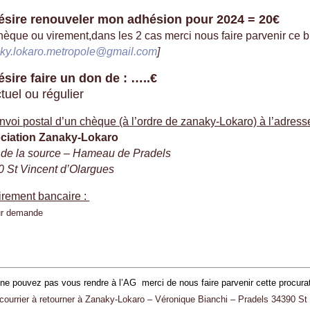
ésire renouveler mon adhésion pour 2024 = 20€
hèque ou virement,dans les 2 cas merci nous faire parvenir ce bu
ky.lokaro.metropole@gmail.com
]
ésire faire un don de : …..€
tuel ou régulier
nvoi postal d’un chèque (à l’ordre de zanaky-Lokaro) à l’adresse
ciation Zanaky-Lokaro
 de la source – Hameau de Pradels
 St Vincent d’Olargues
irement bancaire :
ur demande
ne pouvez pas vous rendre à l’AG merci de nous faire parvenir cette procura
 courrier à retourner à Zanaky-Lokaro – Véronique Bianchi – Pradels 34390 St