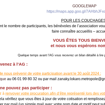
GOOGLEMAP
https://maps.app.goo.gl/7AHbhJF
POUR LES COUCHAGES
nt le nombre de participants, les bénévoles de l’association vous
faire connaître
accueillis – accue
VOUS ÊTES TOUS BIEN
et nous vous espérons no
Quelque temps avant l’AG vous recevrez un bilan détaillé à lir
venez à l’AG :
de nous prévenir de votre participation avant le 30 août 2024 :
ique
au 06 01 99 80 32 ou par mail
zanaky.lokaro.metropole@g
ne pouvez pas participer :
z à
renvoyer votre procuration afin d’être représenté lors des vo
ela vérifiez que vous êtes à jour de votre cotisation et rempliss
r par mail (un simple mail avec votre nom date et motif peut suff