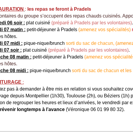
AURATION
:
les repas se feront à Pradels
lontaires du groupe s’occupent des repas chauds cuisinés. Appor
di 06 soir :
plat cuisiné
(préparé à Pradels par les volontaires)
.
 07 matin :
petit-déjeuner à Pradels
(amenez vos spécialités)
es hôtes.
 07 midi :
pique-nique/brunch
sorti du sac de chacun,
(amenez 
 07 soir :
plat cuisiné
(préparé à Pradels par les volontaires)
.
che 08 matin :
petit-déjeuner à Pradels
(amenez vos spécialit
es hôtes.
he 08 midi :
pique-nique/brunch
sorti du sac de chacun
et les
ITURAGE
:
tez pas à demander à être mis en relation si vous souhaitez cov
age depuis Montpellier (1h30), Toulouse (2h), ou Béziers (1h) p
ion de regrouper les heures et lieux d’arrivées, le vendredi par 
révenir longtemps à l’avance
(Véronique 06 01 99 80 32).