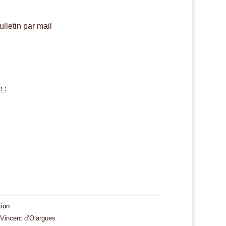
lletin par mail
 :
tion
 Vincent d’Olargues