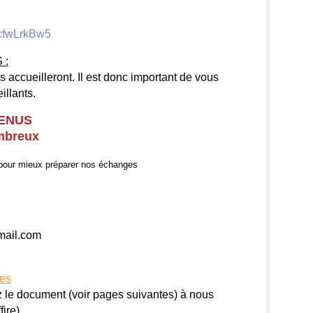
xcfwLrkBw5
 :
 accueilleront. Il est donc important de vous
illants.
VENUS
mbreux
e pour mieux préparer nos échanges
mail.com
tes
ez le document (voir pages suivantes) à nous
ire).