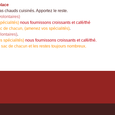
place
as chauds cuisinés. Apportez le reste.
volontaires)
pécialités)
nous fournissons croissants et café/thé
ac de chacun,
(amenez vos spécialités)
.
lontaires)
.
s spécialités)
nous fournissons croissants et café/thé.
u sac de chacun
et les restes toujours nombreux.