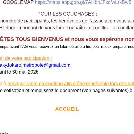
GOOGLEMAP
https://maps.app.
goo.gl/7AHbhJFxcfwLrkBw5
POUR LES COUCHAGES :
 nombre de participants, les bénévoles de l’association vous acc
 est donc important de vous faire connaître
accueillis – accueillan
ÊTES TOUS BIENVENUS et nous vous espérons no
mps avant l’AG vous recevrez un bilan détaillé à lire pour mieux préparer n
r de votre participation :
aky.lokaro.metropole@gmail.
com
vant
le 30 mai 2026
z à
renvoyer votre procuration afin d’être représenté lors des vo
tre cotisation et remplissez le document (voir pages suivantes) 
ACCUEIL