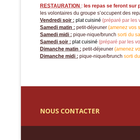
RESTAURATION
:
les repas se feront
sur 
les volontaires du groupe s’occupent des rep
Vendredi soir :
plat cuisiné
(préparé par les 
Samedi matin :
petit-déjeuner
(amenez vos s
Samedi midi :
pique-nique/brunch
sorti du s
Samedi soir :
plat cuisiné
(préparé par les vo
Dimanche matin :
petit-déjeuner
(amenez vo
Dimanche midi :
pique-nique/brunch
sorti d
NOUS CONTACTER