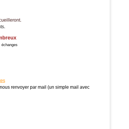
ueilleront.
ts.
mbreux
os échanges
tes
à nous renvoyer par mail (un simple mail avec