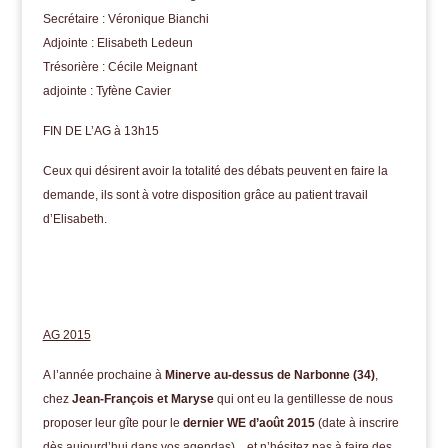
Secrétaire : Véronique Bianchi
Adjointe : Elisabeth Ledeun
Trésorière : Cécile Meignant
adjointe : Tyfène Cavier
FIN DE L’AG à 13h15
Ceux qui désirent avoir la totalité des débats peuvent en faire la
demande, ils sont à votre disposition grâce au patient travail
d’Elisabeth.
AG 2015
A l’année prochaine à
Minerve au-dessus de Narbonne (34)
,
chez
Jean-François et Maryse
qui ont eu la gentillesse de nous
proposer leur gîte pour le
dernier WE d’août 2015
(date à inscrire
dès aujourd’hui dans vos agendas)…et n’hésitez pas à faire des