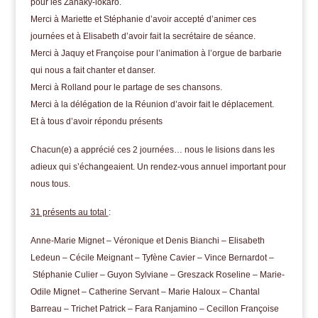
pour les Zanaky-lokaro.
Merci à Mariette et Stéphanie d’avoir accepté d’animer ces
journées et à Elisabeth d’avoir fait la secrétaire de séance.
Merci à Jaquy et Françoise pour l’animation à l’orgue de barbarie
qui nous a fait chanter et danser.
Merci à Rolland pour le partage de ses chansons.
Merci à la délégation de la Réunion d’avoir fait le déplacement.
Et à tous d’avoir répondu présents
Chacun(e) a apprécié ces 2 journées… nous le lisions dans les
adieux qui s’échangeaient. Un rendez-vous annuel important pour
nous tous.
31 présents au total
:
Anne-Marie Mignet
–
Véronique et Denis Bianchi
–
Elisabeth
Ledeun
–
Cécile Meignant
–
Tyfène Cavier
–
Vince
Bernardot –
Stéphanie
Culier – Guyon Sylviane – Greszack Roseline – Marie-
Odile Mignet – Catherine Servant – Marie Haloux – Chantal
Barreau –
Trichet Patrick – Fara Ranjamino – Cecillon Françoise