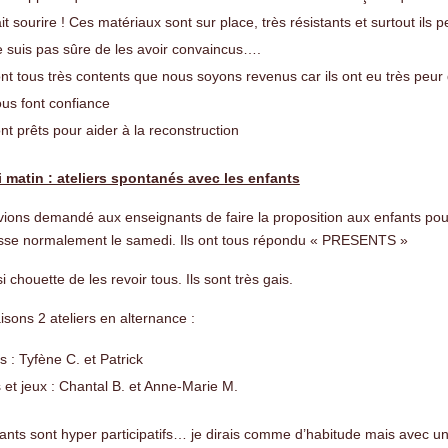
ait sourire ! Ces matériaux sont sur place, très résistants et surtout ils 
e suis pas sûre de les avoir convaincus….
ont tous très contents que nous soyons revenus car ils ont eu très peur 
ous font confiance
ont prêts pour aider à la reconstruction
 matin : ateliers spontanés avec les enfants
ions demandé aux enseignants de faire la proposition aux enfants pour 
sse normalement le samedi. Ils ont tous répondu « PRESENTS »
si chouette de les revoir tous. Ils sont très gais.
isons 2 ateliers en alternance :
s : Tyfène C. et Patrick
s et jeux : Chantal B. et Anne-Marie M.
ants sont hyper participatifs… je dirais comme d’habitude mais avec u