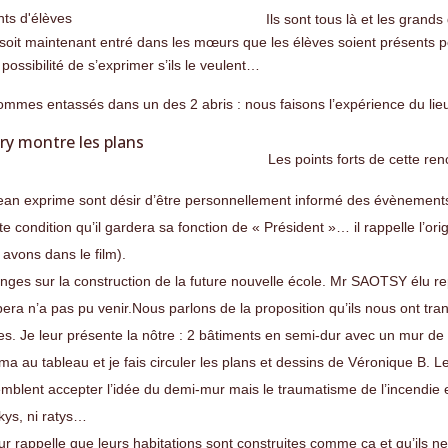
Ils sont tous là et les grand
soit maintenant entré dans les mœurs que les élèves soient présents p
 possibilité de s’exprimer s’ils le veulent…
mmes entassés dans un des 2 abris : nous faisons l’expérience du lieu, i
Les points forts de cette ren
ean exprime sont désir d’être personnellement informé des évènements 
te condition qu’il gardera sa fonction de « Président »… il rappelle l’or
avons dans le film).
nges sur la construction de la future nouvelle école. Mr SAOTSY élu 
pera n’a pas pu venir.
Nous parlons de la proposition qu’ils nous ont tra
es. Je leur présente la nôtre : 2 bâtiments en semi-dur avec un mur de
a au tableau et je fais circuler les plans et dessins de Véronique B. L
emblent accepter l’idée du demi-mur mais le traumatisme de l’incendie es
kys, ni ratys…
ur rappelle que leurs habitations sont construites comme ça et qu’ils ne 