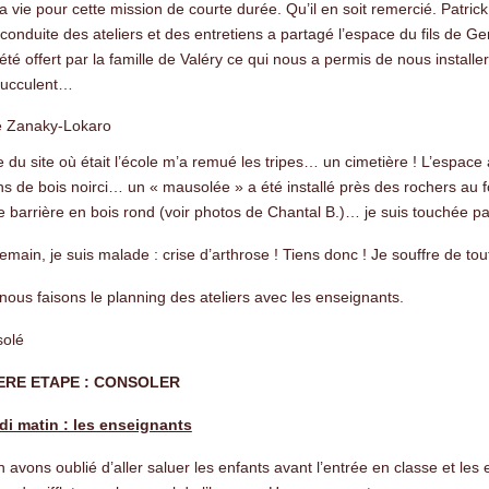
e la vie pour cette mission de courte durée. Qu’il en soit remercié. Pa
 conduite des ateliers et des entretiens a partagé l’espace du fils de G
été offert par la famille de Valéry ce qui nous a permis de nous installer
 succulent…
te du site où était l’école m’a remué les tripes… un cimetière ! L’espace
s de bois noirci… un « mausolée » a été installé près des rochers au f
ie barrière en bois rond (voir photos de Chantal B.)… je suis touchée p
emain, je suis malade : crise d’arthrose ! Tiens donc ! Je souffre de to
 nous faisons le planning des ateliers avec les enseignants.
ERE ETAPE : CONSOLER
di matin : les enseignants
 avons oublié d’aller saluer les enfants avant l’entrée en classe et les