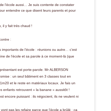
s de l’école aussi… Je suis contente de constater
our entendre ce que disent leurs parents et pour
l y fait très chaud !
contre :
importants de l’école : réunions ou autre… c’est
igine de l’école et sa parole à ce moment-là (que
représentant est porte-parole. Mr ALBERSON
nsmise : un seul bâtiment en 3 classes tout en
 1m20 et le reste en matériaux locaux. Je fais un
es enfants retrouvent « la banane » aussitôt !
t encore puissant : ils négocient, ils ne veulent ni
vont pas les refaire parce que l’école a brûlé : ça