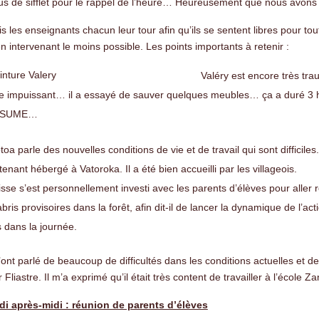
lus de sifflet pour le rappel de l’heure… Heureusement que nous avons
is les enseignants chacun leur tour afin qu’ils se sentent libres pour to
en intervenant le moins possible. Les points importants à retenir :
Valéry est encore très traum
e impuissant… il a essayé de sauver quelques meubles… ça a duré 
SUME…
oa parle des nouvelles conditions de vie et de travail qui sont difficiles. 
enant hébergé à Vatoroka. Il a été bien accueilli par les villageois.
sse s’est personnellement investi avec les parents d’élèves pour aller 
bris provisoires dans la forêt, afin dit-il de lancer la dynamique de l’a
s dans la journée.
ont parlé de beaucoup de difficultés dans les conditions actuelles et d
 Fliastre. Il m’a exprimé qu’il était très content de travailler à l’école 
di après-midi : réunion de parents d’élèves