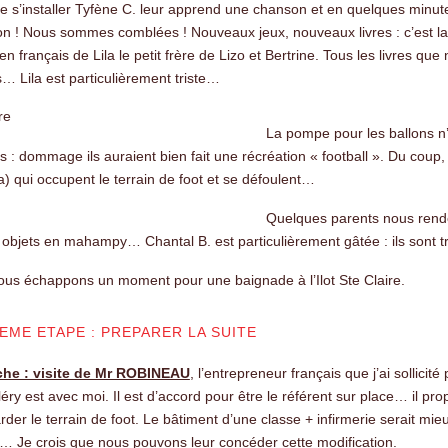
e s’installer Tyfène C. leur apprend une chanson et en quelques minute
on ! Nous sommes comblées ! Nouveaux jeux, nouveaux livres : c’est la
 en français de Lila le petit frère de Lizo et Bertrine. Tous les livres
s… Lila est particulièrement triste…
La pompe pour les ballons n’
 : dommage ils auraient bien fait une récréation « football ». Du coup,
) qui occupent le terrain de foot et se défoulent…
Quelques parents nous rende
 objets en mahampy… Chantal B. est particulièrement gâtée : ils sont trè
us échappons un moment pour une baignade à l’Ilot Ste Claire.
EME ETAPE : PREPARER LA SUITE
he : visite de Mr ROBINEAU
, l’entrepreneur français que j’ai sollicité
aléry est avec moi. Il est d’accord pour être le référent sur place… il pr
rder le terrain de foot. Le bâtiment d’une classe + infirmerie serait m
… Je crois que nous pouvons leur concéder cette modification.