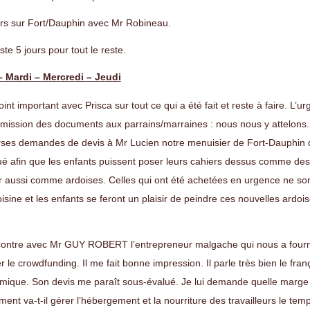
rs sur Fort/Dauphin avec Mr Robineau.
ste 5 jours pour tout le reste.
– Mardi – Mercredi – Jeudi
int important avec Prisca sur tout ce qui a été fait et reste à faire. L’urg
smission des documents aux parrains/marraines : nous nous y attelons.
rses demandes de devis à Mr Lucien notre menuisier de Fort-Dauphin 
ué afin que les enfants puissent poser leurs cahiers dessus comme des
r aussi comme ardoises. Celles qui ont été achetées en urgence ne sont
oisine et les enfants se feront un plaisir de peindre ces nouvelles ardois
ontre avec Mr GUY ROBERT l’entrepreneur malgache qui nous a fourni 
r le crowdfunding. Il me fait bonne impression. Il parle très bien le fr
mique. Son devis me paraît sous-évalué. Je lui demande quelle marge d
nt va-t-il gérer l’hébergement et la nourriture des travailleurs le temp