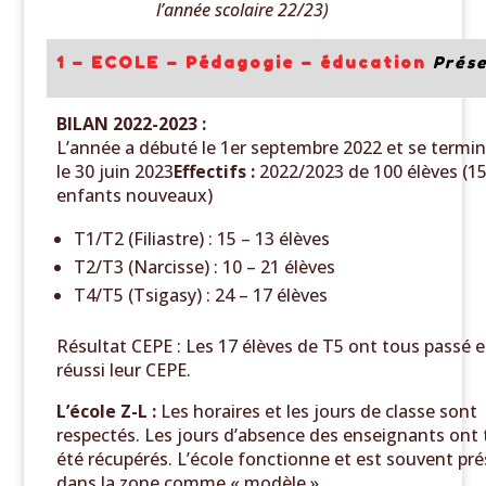
l’année scolaire 22/23)
1 – ECOLE – Pédagogie – éducation
Prés
BILAN 2022-2023 :
L’année a débuté le 1er septembre 2022 et se termi
le 30 juin 2023
Effectifs :
2022/2023 de 100 élèves (1
enfants nouveaux)
T1/T2 (Filiastre) : 15 – 13 élèves
T2/T3 (Narcisse) : 10 – 21 élèves
T4/T5 (Tsigasy) : 24 – 17 élèves
Résultat CEPE : Les 17 élèves de T5 ont tous passé e
réussi leur CEPE.
L’école Z-L :
Les horaires et les jours de classe sont
respectés. Les jours d’absence des enseignants ont
été récupérés. L’école fonctionne et est souvent pr
dans la zone comme « modèle ».