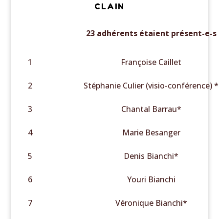
CLAIN
23 adhérents étaient présent-e-s
1
Françoise Caillet
2
Stéphanie Culier (visio-conférence) *
3
Chantal Barrau*
4
Marie Besanger
5
Denis Bianchi*
6
Youri Bianchi
7
Véronique Bianchi*