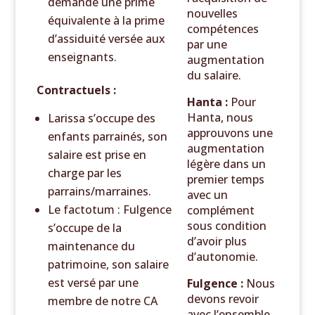
demande une prime
nouvelles
équivalente à la prime
compétences
d’assiduité versée aux
par une
enseignants.
augmentation
du salaire.
Contractuels :
Hanta :
Pour
Hanta, nous
Larissa s’occupe des
approuvons une
enfants parrainés, son
augmentation
salaire est prise en
légère dans un
charge par les
premier temps
parrains/marraines.
avec un
Le factotum : Fulgence
complément
sous condition
s’occupe de la
d’avoir plus
maintenance du
d’autonomie.
patrimoine, son salaire
est versé par une
Fulgence :
Nous
devons revoir
membre de notre CA
avec l’ensemble