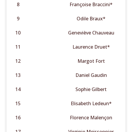
8
Françoise Braccini*
9
Odile Braux*
10
Geneviève Chauveau
11
Laurence Druet*
12
Margot Fort
13
Daniel Gaudin
14
Sophie Gilbert
15
Elisabeth Ledeun*
16
Florence Malençon
17
Virginie Meissonnier