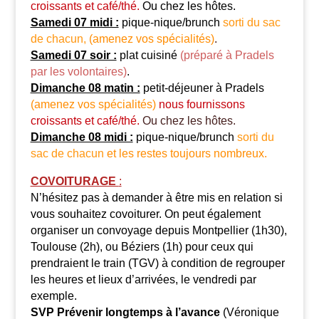
croissants et café/thé.
Ou chez les hôtes.
Samedi 07 midi :
pique-nique/brunch
sorti du sac
de chacun,
(amenez vos spécialités)
.
Samedi 07 soir :
plat cuisiné
(préparé à Pradels
par les volontaires)
.
Dimanche 08 matin :
petit-déjeuner à Pradels
(amenez vos spécialités)
nous fournissons
croissants et café/thé.
Ou chez les hôtes.
Dimanche 08 midi :
pique-nique/brunch
sorti du
sac de chacun
et les restes toujours nombreux.
COVOITURAGE
:
N’hésitez pas à demander à être mis en relation si
vous souhaitez covoiturer. On peut également
organiser un convoyage depuis Montpellier (1h30),
Toulouse (2h), ou Béziers (1h) pour ceux qui
prendraient le train (TGV) à condition de regrouper
les heures et lieux d’arrivées, le vendredi par
exemple.
SVP Prévenir longtemps à l’avance
(Véronique